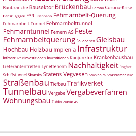
Brückenbau
Bausektor
Corona-Krise
Baubranche
Corona
Fehmarnbelt-Querung
E39
Eisenbahn
Dansk Byggeri
Fehmarnbelttunnel
Fehmarnbelt-Tunnel
Feste
Fehmarntunnel
Femern AS
Fehmarnbeltquerung
Gleisbau
Follobanen
Infrastruktur
Hochbau
Holzbau
Implenia
Krankenhausbau
Konjunktur
Infrastrukturinvestitionen
Investitionen
Nachhaltigkeit
Lieferantentreffen
Lynetteholm
Rogfast
Statens Vegvesen
Schiffstunnel
Skanska
Storstrømbrücke
Stockholm
Straßenbau
Trafikverket
Tiefbau
Tunnelbau
Vergabeverfahren
Vergabe
Wohnungsbau
Züblin
Züblin AS