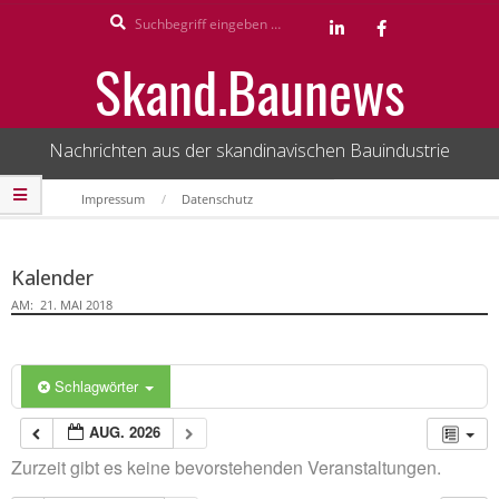
Search
Skip
to
Skand.Baunews
content
Nachrichten aus der skandinavischen Bauindustrie
Secondary
Impressum
Datenschutz
Navigation
Menu
Kalender
AM:
21. MAI 2018
Schlagwörter
AUG. 2026
Zurzeit gibt es keine bevorstehenden Veranstaltungen.