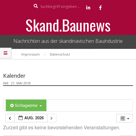
Search
Skip
to
Skand.Baunews
content
Nachrichten aus der skandinavischen Bauindustrie
Secondary
Impressum
Datenschutz
Navigation
Menu
Kalender
AM:
21. MAI 2018
Schlagwörter
AUG. 2026
Zurzeit gibt es keine bevorstehenden Veranstaltungen.