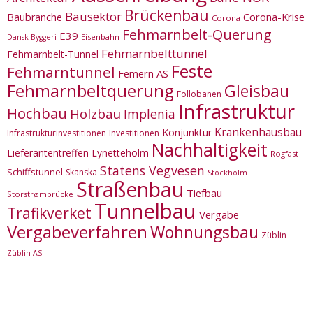
Brückenbau
Bausektor
Corona-Krise
Baubranche
Corona
Fehmarnbelt-Querung
E39
Eisenbahn
Dansk Byggeri
Fehmarnbelttunnel
Fehmarnbelt-Tunnel
Feste
Fehmarntunnel
Femern AS
Fehmarnbeltquerung
Gleisbau
Follobanen
Infrastruktur
Hochbau
Holzbau
Implenia
Krankenhausbau
Konjunktur
Infrastrukturinvestitionen
Investitionen
Nachhaltigkeit
Lieferantentreffen
Lynetteholm
Rogfast
Statens Vegvesen
Schiffstunnel
Skanska
Stockholm
Straßenbau
Tiefbau
Storstrømbrücke
Tunnelbau
Trafikverket
Vergabe
Vergabeverfahren
Wohnungsbau
Züblin
Züblin AS