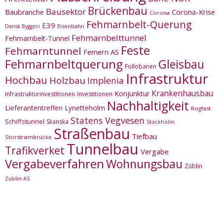
Brückenbau
Bausektor
Corona-Krise
Baubranche
Corona
Fehmarnbelt-Querung
E39
Eisenbahn
Dansk Byggeri
Fehmarnbelttunnel
Fehmarnbelt-Tunnel
Feste
Fehmarntunnel
Femern AS
Fehmarnbeltquerung
Gleisbau
Follobanen
Infrastruktur
Hochbau
Holzbau
Implenia
Krankenhausbau
Konjunktur
Infrastrukturinvestitionen
Investitionen
Nachhaltigkeit
Lieferantentreffen
Lynetteholm
Rogfast
Statens Vegvesen
Schiffstunnel
Skanska
Stockholm
Straßenbau
Tiefbau
Storstrømbrücke
Tunnelbau
Trafikverket
Vergabe
Vergabeverfahren
Wohnungsbau
Züblin
Züblin AS