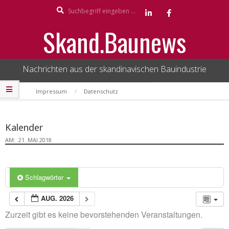
Search
Skip
to
Skand.Baunews
content
Nachrichten aus der skandinavischen Bauindustrie
Secondary
Impressum
Datenschutz
Navigation
Menu
Kalender
AM:
21. MAI 2018
Schlagwörter
AUG. 2026
Zurzeit gibt es keine bevorstehenden Veranstaltungen.