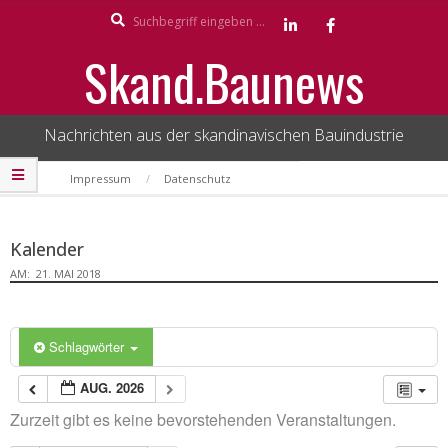
Search
Skip
to
Skand.Baunews
content
Nachrichten aus der skandinavischen Bauindustrie
Secondary
Impressum
Datenschutz
Navigation
Menu
Kalender
AM:
21. MAI 2018
Schlagwörter
AUG. 2026
Zurzeit gibt es keine bevorstehenden Veranstaltungen.