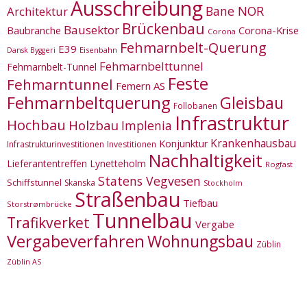
Ausschreibung
Bane NOR
Architektur
Brückenbau
Bausektor
Corona-Krise
Baubranche
Corona
Fehmarnbelt-Querung
E39
Eisenbahn
Dansk Byggeri
Fehmarnbelttunnel
Fehmarnbelt-Tunnel
Feste
Fehmarntunnel
Femern AS
Fehmarnbeltquerung
Gleisbau
Follobanen
Infrastruktur
Hochbau
Holzbau
Implenia
Krankenhausbau
Konjunktur
Infrastrukturinvestitionen
Investitionen
Nachhaltigkeit
Lieferantentreffen
Lynetteholm
Rogfast
Statens Vegvesen
Schiffstunnel
Skanska
Stockholm
Straßenbau
Tiefbau
Storstrømbrücke
Tunnelbau
Trafikverket
Vergabe
Vergabeverfahren
Wohnungsbau
Züblin
Züblin AS