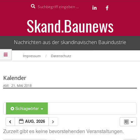
Search
Skip
to
Skand.Baunews
content
Nachrichten aus der skandinavischen Bauindustrie
Secondary
Impressum
Datenschutz
Navigation
Menu
Kalender
AM:
21. MAI 2018
Schlagwörter
AUG. 2026
Zurzeit gibt es keine bevorstehenden Veranstaltungen.