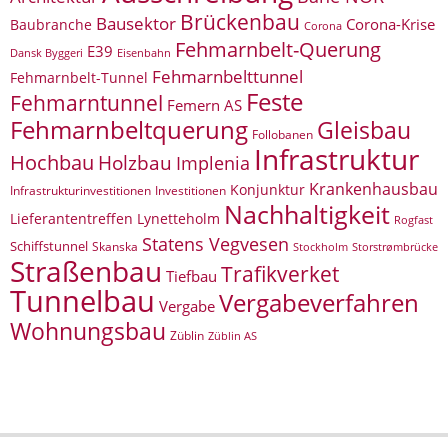
Brückenbau
Bausektor
Corona-Krise
Baubranche
Corona
Fehmarnbelt-Querung
E39
Eisenbahn
Dansk Byggeri
Fehmarnbelttunnel
Fehmarnbelt-Tunnel
Feste
Fehmarntunnel
Femern AS
Fehmarnbeltquerung
Gleisbau
Follobanen
Infrastruktur
Hochbau
Holzbau
Implenia
Krankenhausbau
Konjunktur
Infrastrukturinvestitionen
Investitionen
Nachhaltigkeit
Lieferantentreffen
Lynetteholm
Rogfast
Statens Vegvesen
Schiffstunnel
Skanska
Storstrømbrücke
Stockholm
Straßenbau
Trafikverket
Tiefbau
Tunnelbau
Vergabeverfahren
Vergabe
Wohnungsbau
Züblin
Züblin AS