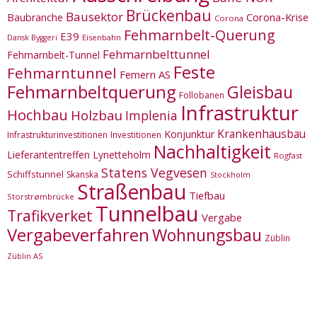
Brückenbau
Bausektor
Corona-Krise
Baubranche
Corona
Fehmarnbelt-Querung
E39
Eisenbahn
Dansk Byggeri
Fehmarnbelttunnel
Fehmarnbelt-Tunnel
Feste
Fehmarntunnel
Femern AS
Fehmarnbeltquerung
Gleisbau
Follobanen
Infrastruktur
Hochbau
Holzbau
Implenia
Krankenhausbau
Konjunktur
Infrastrukturinvestitionen
Investitionen
Nachhaltigkeit
Lieferantentreffen
Lynetteholm
Rogfast
Statens Vegvesen
Schiffstunnel
Skanska
Stockholm
Straßenbau
Tiefbau
Storstrømbrücke
Tunnelbau
Trafikverket
Vergabe
Vergabeverfahren
Wohnungsbau
Züblin
Züblin AS