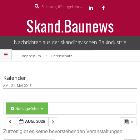
Search
Skip
to
Skand.Baunews
content
Nachrichten aus der skandinavischen Bauindustrie
Secondary
Impressum
Datenschutz
Navigation
Menu
Kalender
AM:
21. MAI 2018
Schlagwörter
AUG. 2026
Zurzeit gibt es keine bevorstehenden Veranstaltungen.