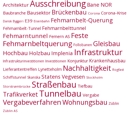
Ausschreibung
Bane NOR
Architektur
Brückenbau
Bausektor
Corona-Krise
Baubranche
Corona
Fehmarnbelt-Querung
E39
Eisenbahn
Dansk Byggeri
Fehmarnbelttunnel
Fehmarnbelt-Tunnel
Feste
Fehmarntunnel
Femern AS
Fehmarnbeltquerung
Gleisbau
Follobanen
Infrastruktur
Hochbau
Holzbau
Implenia
Krankenhausbau
Konjunktur
Infrastrukturinvestitionen
Investitionen
Nachhaltigkeit
Lieferantentreffen
Lynetteholm
Rogfast
Statens Vegvesen
Schiffstunnel
Skanska
Stockholm
Straßenbau
Tiefbau
Storstrømbrücke
Tunnelbau
Trafikverket
Vergabe
Vergabeverfahren
Wohnungsbau
Züblin
Züblin AS