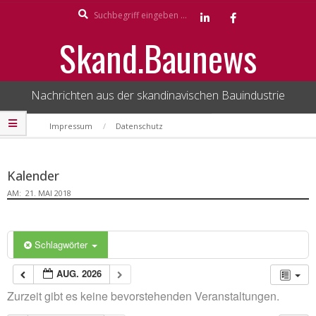
Search
Skip
to
Skand.Baunews
content
Nachrichten aus der skandinavischen Bauindustrie
Secondary
Impressum
Datenschutz
Navigation
Menu
Kalender
AM:
21. MAI 2018
Schlagwörter
AUG. 2026
Zurzeit gibt es keine bevorstehenden Veranstaltungen.