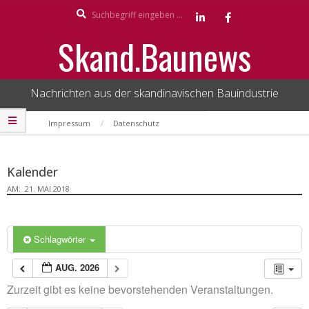
Search
Skip
to
Skand.Baunews
content
Nachrichten aus der skandinavischen Bauindustrie
Secondary
Impressum
Datenschutz
Navigation
Menu
Kalender
AM:
21. MAI 2018
Schlagwörter
AUG. 2026
Zurzeit gibt es keine bevorstehenden Veranstaltungen.