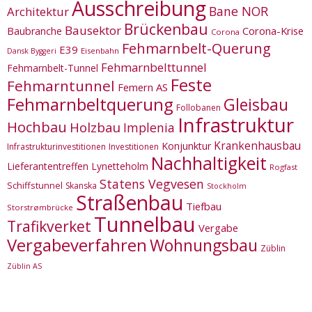
Ausschreibung
Bane NOR
Architektur
Brückenbau
Bausektor
Corona-Krise
Baubranche
Corona
Fehmarnbelt-Querung
E39
Eisenbahn
Dansk Byggeri
Fehmarnbelttunnel
Fehmarnbelt-Tunnel
Feste
Fehmarntunnel
Femern AS
Fehmarnbeltquerung
Gleisbau
Follobanen
Infrastruktur
Hochbau
Holzbau
Implenia
Krankenhausbau
Konjunktur
Infrastrukturinvestitionen
Investitionen
Nachhaltigkeit
Lieferantentreffen
Lynetteholm
Rogfast
Statens Vegvesen
Schiffstunnel
Skanska
Stockholm
Straßenbau
Tiefbau
Storstrømbrücke
Tunnelbau
Trafikverket
Vergabe
Vergabeverfahren
Wohnungsbau
Züblin
Züblin AS