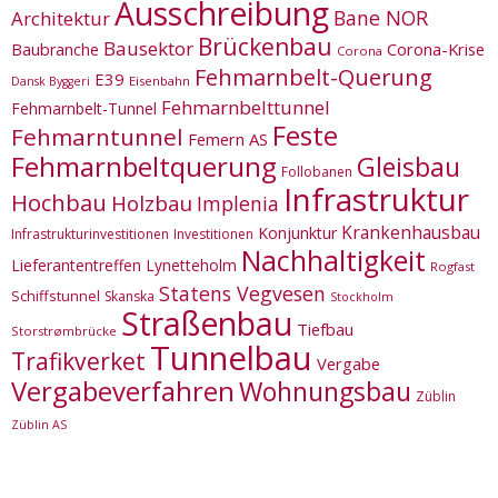
Ausschreibung
Bane NOR
Architektur
Brückenbau
Bausektor
Corona-Krise
Baubranche
Corona
Fehmarnbelt-Querung
E39
Eisenbahn
Dansk Byggeri
Fehmarnbelttunnel
Fehmarnbelt-Tunnel
Feste
Fehmarntunnel
Femern AS
Fehmarnbeltquerung
Gleisbau
Follobanen
Infrastruktur
Hochbau
Holzbau
Implenia
Krankenhausbau
Konjunktur
Infrastrukturinvestitionen
Investitionen
Nachhaltigkeit
Lieferantentreffen
Lynetteholm
Rogfast
Statens Vegvesen
Schiffstunnel
Skanska
Stockholm
Straßenbau
Tiefbau
Storstrømbrücke
Tunnelbau
Trafikverket
Vergabe
Vergabeverfahren
Wohnungsbau
Züblin
Züblin AS