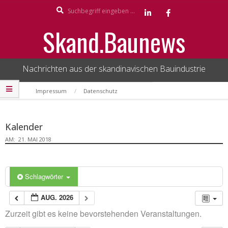
Search
Skip
to
Skand.Baunews
content
Nachrichten aus der skandinavischen Bauindustrie
Secondary
Impressum
Datenschutz
Navigation
Menu
Kalender
AM:
21. MAI 2018
Schlagwörter
AUG. 2026
Zurzeit gibt es keine bevorstehenden Veranstaltungen.