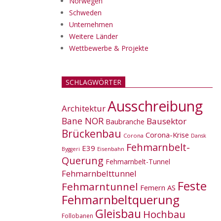
Norwegen
Schweden
Unternehmen
Weitere Länder
Wettbewerbe & Projekte
SCHLAGWÖRTER
Ausschreibung
Architektur
Bane NOR
Bausektor
Baubranche
Brückenbau
Corona-Krise
Corona
Dansk
Fehmarnbelt-
E39
Eisenbahn
Byggeri
Querung
Fehmarnbelt-Tunnel
Fehmarnbelttunnel
Feste
Fehmarntunnel
Femern AS
Fehmarnbeltquerung
Gleisbau
Hochbau
Follobanen