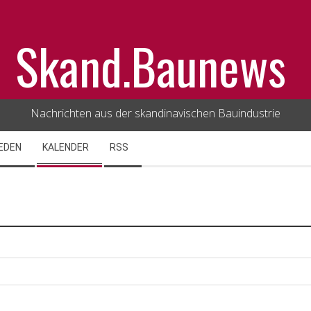
Skand.Baunews
Nachrichten aus der skandinavischen Bauindustrie
EDEN
KALENDER
RSS