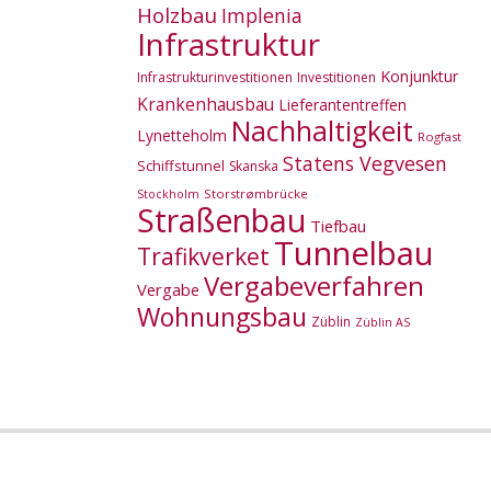
Holzbau
Implenia
Infrastruktur
Konjunktur
Infrastrukturinvestitionen
Investitionen
Krankenhausbau
Lieferantentreffen
Nachhaltigkeit
Lynetteholm
Rogfast
Statens Vegvesen
Schiffstunnel
Skanska
Storstrømbrücke
Stockholm
Straßenbau
Tiefbau
Tunnelbau
Trafikverket
Vergabeverfahren
Vergabe
Wohnungsbau
Züblin
Züblin AS