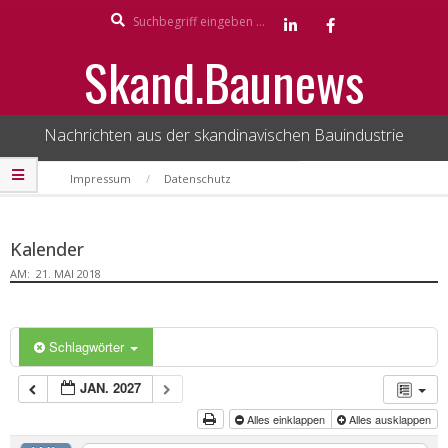
Search
Skip
to
Skand.Baunews
content
Nachrichten aus der skandinavischen Bauindustrie
Secondary
Impressum
Datenschutz
Navigation
Menu
Kalender
AM:
21. MAI 2018
Schlagwörter
JAN. 2027
Alles einklappen
Alles ausklappen