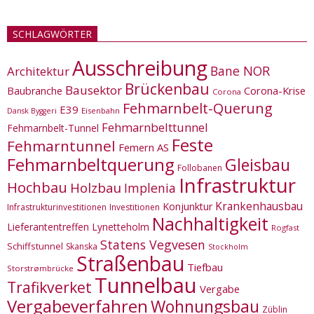
SCHLAGWÖRTER
Ausschreibung
Bane NOR
Architektur
Brückenbau
Bausektor
Corona-Krise
Baubranche
Corona
Fehmarnbelt-Querung
E39
Eisenbahn
Dansk Byggeri
Fehmarnbelttunnel
Fehmarnbelt-Tunnel
Feste
Fehmarntunnel
Femern AS
Fehmarnbeltquerung
Gleisbau
Follobanen
Infrastruktur
Hochbau
Holzbau
Implenia
Krankenhausbau
Konjunktur
Infrastrukturinvestitionen
Investitionen
Nachhaltigkeit
Lieferantentreffen
Lynetteholm
Rogfast
Statens Vegvesen
Schiffstunnel
Skanska
Stockholm
Straßenbau
Tiefbau
Storstrømbrücke
Tunnelbau
Trafikverket
Vergabe
Vergabeverfahren
Wohnungsbau
Züblin