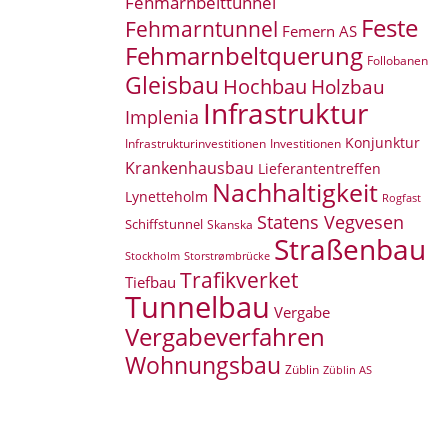
Fehmarnbelttunnel
Feste
Fehmarntunnel
Femern AS
Fehmarnbeltquerung
Follobanen
Gleisbau
Hochbau
Holzbau
Infrastruktur
Implenia
Konjunktur
Infrastrukturinvestitionen
Investitionen
Krankenhausbau
Lieferantentreffen
Nachhaltigkeit
Lynetteholm
Rogfast
Statens Vegvesen
Schiffstunnel
Skanska
Straßenbau
Storstrømbrücke
Stockholm
Trafikverket
Tiefbau
Tunnelbau
Vergabe
Vergabeverfahren
Wohnungsbau
Züblin
Züblin AS