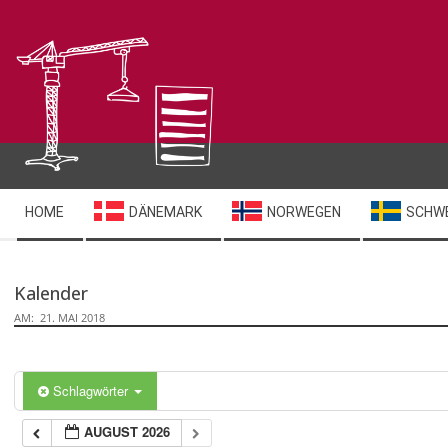
Skip
to
content
Secondary
HOME
DÄNEMARK
NORWEGEN
SCHW
Navigation
Menu
Kalender
AM:
21. MAI 2018
Schlagwörter
AUGUST 2026