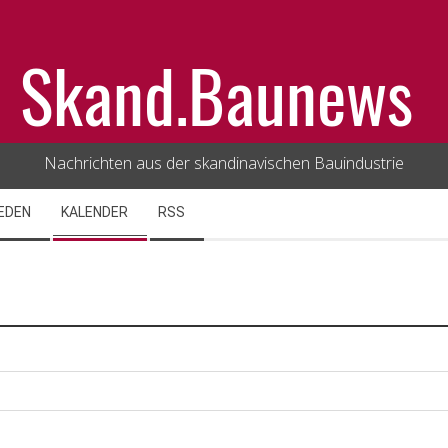
Skand.Baunews
Nachrichten aus der skandinavischen Bauindustrie
EDEN
KALENDER
RSS