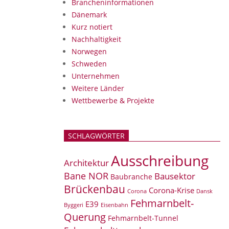
Brancheninformationen
Dänemark
Kurz notiert
Nachhaltigkeit
Norwegen
Schweden
Unternehmen
Weitere Länder
Wettbewerbe & Projekte
SCHLAGWÖRTER
Ausschreibung
Architektur
Bane NOR
Bausektor
Baubranche
Brückenbau
Corona-Krise
Corona
Dansk
Fehmarnbelt-
E39
Eisenbahn
Byggeri
Querung
Fehmarnbelt-Tunnel