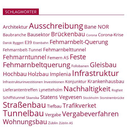
SCHLAGWÖRTER
Ausschreibung
Bane NOR
Architektur
Brückenbau
Bausektor
Corona-Krise
Baubranche
Corona
Fehmarnbelt-Querung
E39
Eisenbahn
Dansk Byggeri
Fehmarnbelttunnel
Fehmarnbelt-Tunnel
Feste
Fehmarntunnel
Femern AS
Fehmarnbeltquerung
Gleisbau
Follobanen
Infrastruktur
Hochbau
Holzbau
Implenia
Krankenhausbau
Konjunktur
Infrastrukturinvestitionen
Investitionen
Nachhaltigkeit
Lieferantentreffen
Lynetteholm
Rogfast
Statens Vegvesen
Schiffstunnel
Skanska
Storstrømbrücke
Stockholm
Straßenbau
Trafikverket
Tiefbau
Tunnelbau
Vergabeverfahren
Vergabe
Wohnungsbau
Züblin
Züblin AS