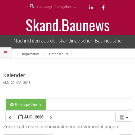
Search
Skip
to
Skand.Baunews
content
Nachrichten aus der skandinavischen Bauindustrie
Secondary
Impressum
Datenschutz
Navigation
Menu
Kalender
AM:
21. MAI 2018
Schlagwörter
AUG. 2026
Zurzeit gibt es keine bevorstehenden Veranstaltungen.