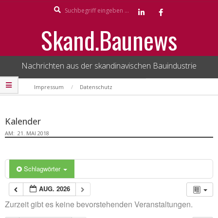
Search
Skip
to
Skand.Baunews
content
Nachrichten aus der skandinavischen Bauindustrie
Secondary
Impressum
Datenschutz
Navigation
Menu
Kalender
AM:
21. MAI 2018
Schlagwörter
AUG. 2026
Zurzeit gibt es keine bevorstehenden Veranstaltungen.