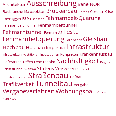
Ausschreibung
Bane NOR
Architektur
Brückenbau
Bausektor
Corona-Krise
Baubranche
Corona
Fehmarnbelt-Querung
E39
Eisenbahn
Dansk Byggeri
Fehmarnbelttunnel
Fehmarnbelt-Tunnel
Feste
Fehmarntunnel
Femern AS
Fehmarnbeltquerung
Gleisbau
Follobanen
Infrastruktur
Hochbau
Holzbau
Implenia
Krankenhausbau
Konjunktur
Infrastrukturinvestitionen
Investitionen
Nachhaltigkeit
Lieferantentreffen
Lynetteholm
Rogfast
Statens Vegvesen
Schiffstunnel
Skanska
Stockholm
Straßenbau
Tiefbau
Storstrømbrücke
Tunnelbau
Trafikverket
Vergabe
Vergabeverfahren
Wohnungsbau
Züblin
Züblin AS