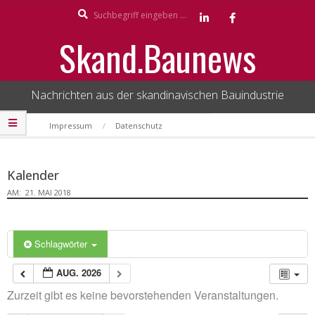
Search
Skip
to
Skand.Baunews
content
Nachrichten aus der skandinavischen Bauindustrie
Secondary
Impressum
Datenschutz
Navigation
Menu
Kalender
AM:
21. MAI 2018
Schlagwörter
AUG. 2026
Zurzeit gibt es keine bevorstehenden Veranstaltungen.