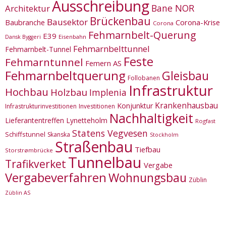
Ausschreibung
Bane NOR
Architektur
Brückenbau
Bausektor
Corona-Krise
Baubranche
Corona
Fehmarnbelt-Querung
E39
Eisenbahn
Dansk Byggeri
Fehmarnbelttunnel
Fehmarnbelt-Tunnel
Feste
Fehmarntunnel
Femern AS
Fehmarnbeltquerung
Gleisbau
Follobanen
Infrastruktur
Hochbau
Holzbau
Implenia
Krankenhausbau
Konjunktur
Infrastrukturinvestitionen
Investitionen
Nachhaltigkeit
Lieferantentreffen
Lynetteholm
Rogfast
Statens Vegvesen
Schiffstunnel
Skanska
Stockholm
Straßenbau
Tiefbau
Storstrømbrücke
Tunnelbau
Trafikverket
Vergabe
Vergabeverfahren
Wohnungsbau
Züblin
Züblin AS