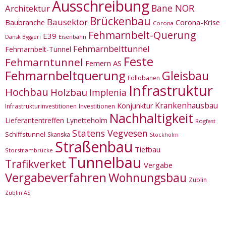
Ausschreibung
Bane NOR
Architektur
Brückenbau
Bausektor
Corona-Krise
Baubranche
Corona
Fehmarnbelt-Querung
E39
Eisenbahn
Dansk Byggeri
Fehmarnbelttunnel
Fehmarnbelt-Tunnel
Feste
Fehmarntunnel
Femern AS
Fehmarnbeltquerung
Gleisbau
Follobanen
Infrastruktur
Hochbau
Holzbau
Implenia
Krankenhausbau
Konjunktur
Infrastrukturinvestitionen
Investitionen
Nachhaltigkeit
Lieferantentreffen
Lynetteholm
Rogfast
Statens Vegvesen
Schiffstunnel
Skanska
Stockholm
Straßenbau
Tiefbau
Storstrømbrücke
Tunnelbau
Trafikverket
Vergabe
Vergabeverfahren
Wohnungsbau
Züblin
Züblin AS