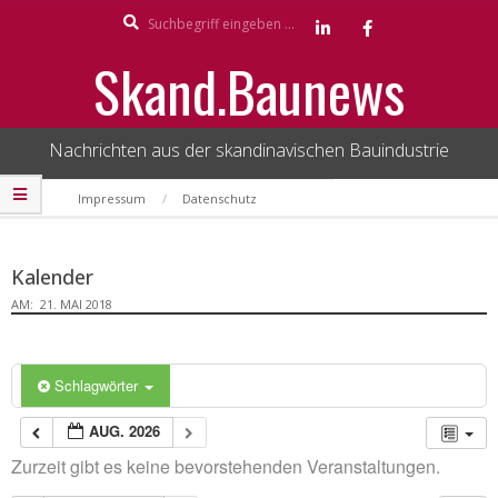
Search
Skip
to
Skand.Baunews
content
Nachrichten aus der skandinavischen Bauindustrie
Secondary
Impressum
Datenschutz
Navigation
Menu
Kalender
AM:
21. MAI 2018
Schlagwörter
AUG. 2026
Zurzeit gibt es keine bevorstehenden Veranstaltungen.