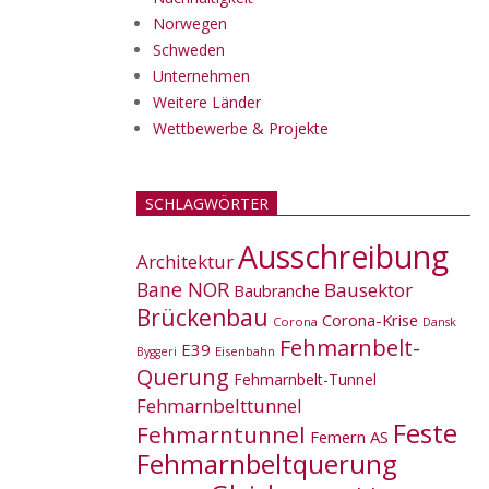
Norwegen
Schweden
Unternehmen
Weitere Länder
Wettbewerbe & Projekte
SCHLAGWÖRTER
Ausschreibung
Architektur
Bane NOR
Bausektor
Baubranche
Brückenbau
Corona-Krise
Corona
Dansk
Fehmarnbelt-
E39
Eisenbahn
Byggeri
Querung
Fehmarnbelt-Tunnel
Fehmarnbelttunnel
Feste
Fehmarntunnel
Femern AS
Fehmarnbeltquerung