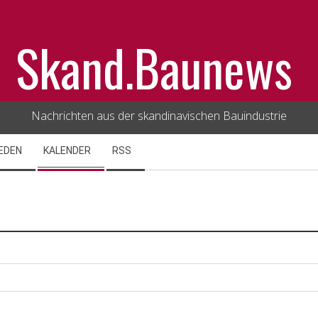
Skand.Baunews
Nachrichten aus der skandinavischen Bauindustrie
EDEN
KALENDER
RSS