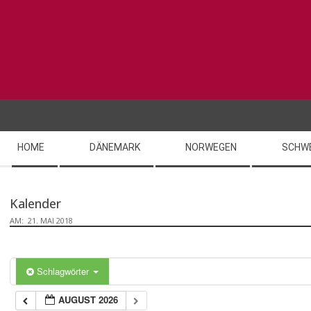
Skip
to
content
Secondary
HOME
DÄNEMARK
NORWEGEN
SCHW
Navigation
Menu
Kalender
AM:
21. MAI 2018
Schlagwörter
AUGUST 2026