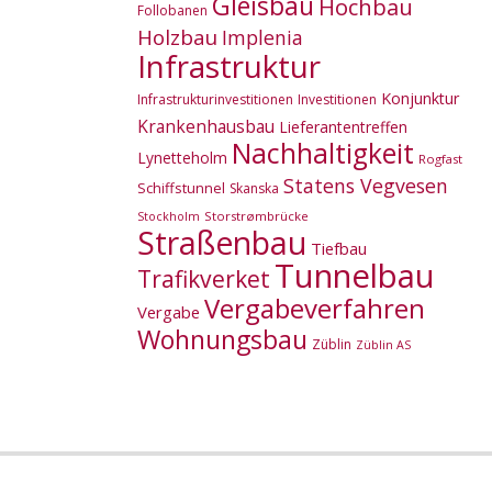
Gleisbau
Hochbau
Follobanen
Holzbau
Implenia
Infrastruktur
Konjunktur
Infrastrukturinvestitionen
Investitionen
Krankenhausbau
Lieferantentreffen
Nachhaltigkeit
Lynetteholm
Rogfast
Statens Vegvesen
Schiffstunnel
Skanska
Storstrømbrücke
Stockholm
Straßenbau
Tiefbau
Tunnelbau
Trafikverket
Vergabeverfahren
Vergabe
Wohnungsbau
Züblin
Züblin AS