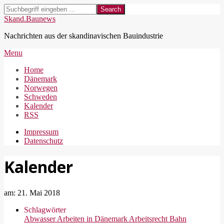
Skip
Search
to
Skand.Baunews
content
Nachrichten aus der skandinavischen Bauindustrie
Secondary
Menu
Navigation
Home
Menu
Dänemark
Norwegen
Schweden
Kalender
RSS
Impressum
Datenschutz
Kalender
am:
21. Mai 2018
Schlagwörter
Abwasser
Arbeiten in Dänemark
Arbeitsrecht
Bahn