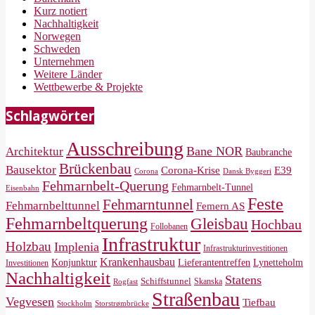
Kurz notiert
Nachhaltigkeit
Norwegen
Schweden
Unternehmen
Weitere Länder
Wettbewerbe & Projekte
Schlagwörter
Ausschreibung
Bane NOR
Architektur
Baubranche
Brückenbau
Bausektor
Corona-Krise
E39
Corona
Dansk Byggeri
Fehmarnbelt-Querung
Fehmarnbelt-Tunnel
Eisenbahn
Feste
Fehmarntunnel
Fehmarnbelttunnel
Femern AS
Fehmarnbeltquerung
Gleisbau
Hochbau
Follobanen
Infrastruktur
Holzbau
Implenia
Infrastrukturinvestitionen
Krankenhausbau
Konjunktur
Lieferantentreffen
Lynetteholm
Investitionen
Nachhaltigkeit
Statens
Schiffstunnel
Skanska
Rogfast
Straßenbau
Vegvesen
Tiefbau
Storstrømbrücke
Stockholm