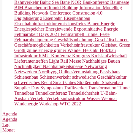
Bahnverkehr
Baltic Sea
Bane NOR
Baukonferenz
Baumesse
BIM
Branchentreffpunkt
Building Information Modelling
Building Network Conference
Construcion 4.0
Digitalisierung
Eisenbahn
Eisenbahnbau
Eisenbahninfrastruktur
emissionsfreies Bauen
Energie
Energiespeicher
Energiewende
Exportinitiative Energie
Fehmarnbelt Days 2021
Fehmarnbelt-Tunnel
Feste
Fehmarnbeltquerung
Geschäftsanbahnung
Geschäftschancen
Geschäftsmöglichkeiten Verkehrsinfrastruktur
Gleisbau
Green
Groth
grüne Energie
grüner Wandel
Helsinki
Holzbau
Infrastruktur
KMU
Konferenz
Kongress
Kreislaufwirtschaft
Lieferantentreffen
Light Rail
Messe
Nachhaltiges Bauen
Nachhaltigkeit
Nachhaltigkeitsmesse
Networking
Netzwerken
Nordbygg
Online-Veranstaltung
Passivhaus
Schienenbau
Schienenverkehr
schwedische Geschäftskultur
schwedisches Recht
Smart Cities
Straßenbahn
Straßenbau
Supplier Day
Symposium
Trafikverket
Transformation
Tunnel
Tunnelbau
Tunnelkonferenz
Tunnelsicherheit
U-Bahn-
Ausbau
Verkehr
Verkehrsinfrastruktur
Wasser
Webinar
Windenergie
Workshop
WTC 2022
Agenda
Agenda
Tag
Monat