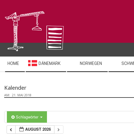
Skip
to
content
Secondary
HOME
DÄNEMARK
NORWEGEN
SCHW
Navigation
Menu
Kalender
AM:
21. MAI 2018
Schlagwörter
AUGUST 2026