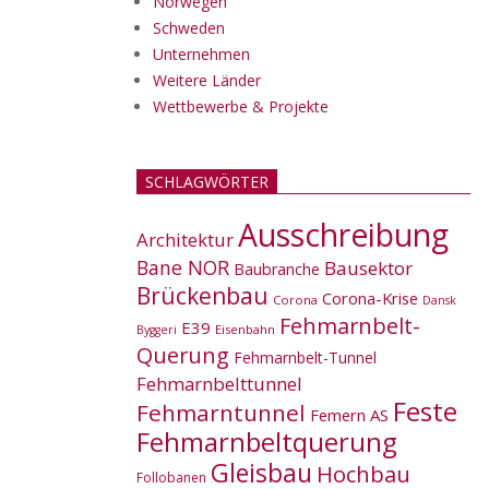
Norwegen
Schweden
Unternehmen
Weitere Länder
Wettbewerbe & Projekte
SCHLAGWÖRTER
Ausschreibung
Architektur
Bane NOR
Bausektor
Baubranche
Brückenbau
Corona-Krise
Corona
Dansk
Fehmarnbelt-
E39
Eisenbahn
Byggeri
Querung
Fehmarnbelt-Tunnel
Fehmarnbelttunnel
Feste
Fehmarntunnel
Femern AS
Fehmarnbeltquerung
Gleisbau
Hochbau
Follobanen