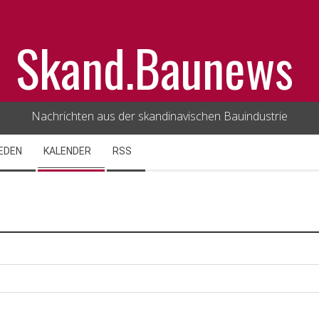
Skand.Baunews
Nachrichten aus der skandinavischen Bauindustrie
EDEN
KALENDER
RSS