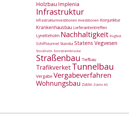
Holzbau
Implenia
Infrastruktur
Konjunktur
Infrastrukturinvestitionen
Investitionen
Krankenhausbau
Lieferantentreffen
Nachhaltigkeit
Lynetteholm
Rogfast
Statens Vegvesen
Schiffstunnel
Skanska
Storstrømbrücke
Stockholm
Straßenbau
Tiefbau
Tunnelbau
Trafikverket
Vergabeverfahren
Vergabe
Wohnungsbau
Züblin
Züblin AS