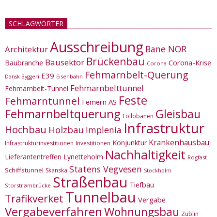
SCHLAGWÖRTER
Ausschreibung
Bane NOR
Architektur
Brückenbau
Bausektor
Corona-Krise
Baubranche
Corona
Fehmarnbelt-Querung
E39
Eisenbahn
Dansk Byggeri
Fehmarnbelttunnel
Fehmarnbelt-Tunnel
Feste
Fehmarntunnel
Femern AS
Fehmarnbeltquerung
Gleisbau
Follobanen
Infrastruktur
Hochbau
Holzbau
Implenia
Krankenhausbau
Konjunktur
Infrastrukturinvestitionen
Investitionen
Nachhaltigkeit
Lieferantentreffen
Lynetteholm
Rogfast
Statens Vegvesen
Schiffstunnel
Skanska
Stockholm
Straßenbau
Tiefbau
Storstrømbrücke
Tunnelbau
Trafikverket
Vergabe
Vergabeverfahren
Wohnungsbau
Züblin