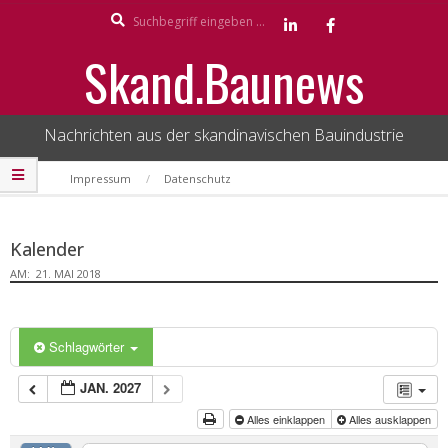
Search
Skip
to
Skand.Baunews
content
Nachrichten aus der skandinavischen Bauindustrie
Secondary
Impressum
Datenschutz
Navigation
Menu
Kalender
AM:
21. MAI 2018
Schlagwörter
JAN. 2027
Alles einklappen
Alles ausklappen