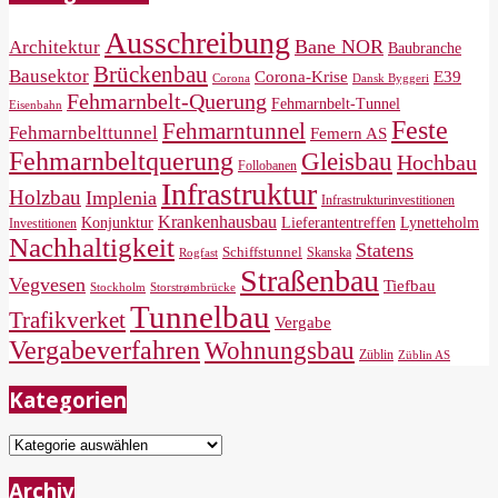
Ausschreibung
Bane NOR
Architektur
Baubranche
Brückenbau
Bausektor
Corona-Krise
E39
Corona
Dansk Byggeri
Fehmarnbelt-Querung
Fehmarnbelt-Tunnel
Eisenbahn
Feste
Fehmarntunnel
Fehmarnbelttunnel
Femern AS
Fehmarnbeltquerung
Gleisbau
Hochbau
Follobanen
Infrastruktur
Holzbau
Implenia
Infrastrukturinvestitionen
Krankenhausbau
Konjunktur
Lieferantentreffen
Lynetteholm
Investitionen
Nachhaltigkeit
Statens
Schiffstunnel
Skanska
Rogfast
Straßenbau
Vegvesen
Tiefbau
Storstrømbrücke
Stockholm
Tunnelbau
Trafikverket
Vergabe
Vergabeverfahren
Wohnungsbau
Züblin
Züblin AS
Kategorien
Kategorien
Archiv