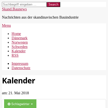
Skip
Search
to
Skand.Baunews
content
Nachrichten aus der skandinavischen Bauindustrie
Secondary
Menu
Navigation
Home
Menu
Dänemark
Norwegen
Schweden
Kalender
RSS
Impressum
Datenschutz
Kalender
am:
21. Mai 2018
Schlagwörter