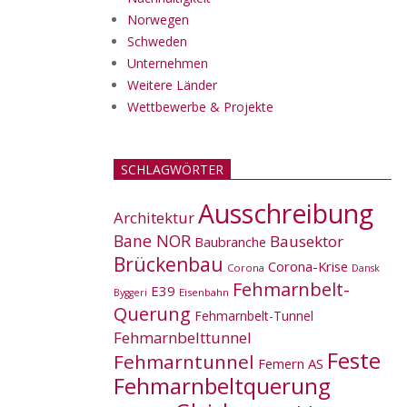
Norwegen
Schweden
Unternehmen
Weitere Länder
Wettbewerbe & Projekte
SCHLAGWÖRTER
Ausschreibung
Architektur
Bane NOR
Bausektor
Baubranche
Brückenbau
Corona-Krise
Corona
Dansk
Fehmarnbelt-
E39
Eisenbahn
Byggeri
Querung
Fehmarnbelt-Tunnel
Fehmarnbelttunnel
Feste
Fehmarntunnel
Femern AS
Fehmarnbeltquerung