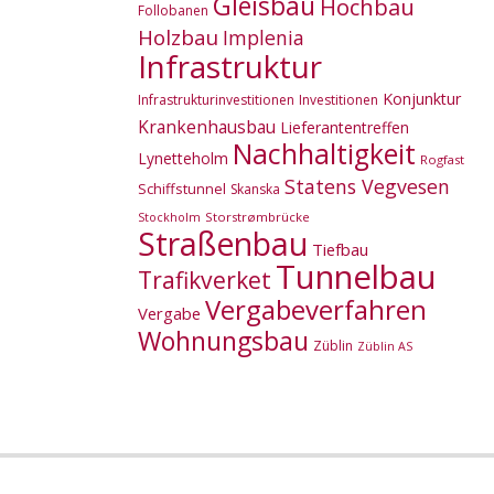
Gleisbau
Hochbau
Follobanen
Holzbau
Implenia
Infrastruktur
Konjunktur
Infrastrukturinvestitionen
Investitionen
Krankenhausbau
Lieferantentreffen
Nachhaltigkeit
Lynetteholm
Rogfast
Statens Vegvesen
Schiffstunnel
Skanska
Storstrømbrücke
Stockholm
Straßenbau
Tiefbau
Tunnelbau
Trafikverket
Vergabeverfahren
Vergabe
Wohnungsbau
Züblin
Züblin AS