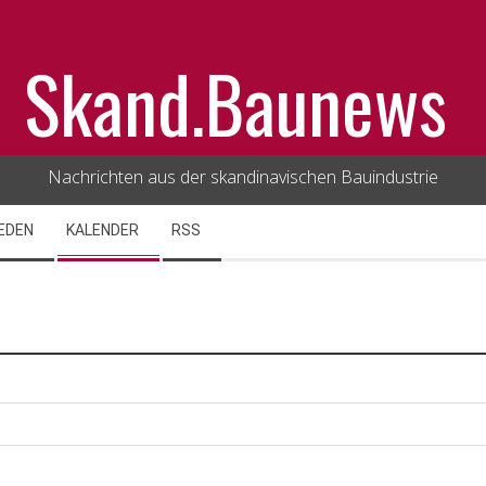
Skand.Baunews
Nachrichten aus der skandinavischen Bauindustrie
EDEN
KALENDER
RSS