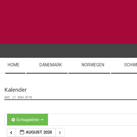
Skip
to
content
Secondary
HOME
DÄNEMARK
NORWEGEN
SCHW
Navigation
Menu
Kalender
AM:
21. MAI 2018
Schlagwörter
AUGUST 2026