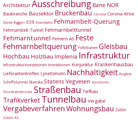
Ausschreibung
Bane NOR
Architektur
Brückenbau
Bausektor
Corona-Krise
Baubranche
Corona
Fehmarnbelt-Querung
E39
Eisenbahn
Dansk Byggeri
Fehmarnbelttunnel
Fehmarnbelt-Tunnel
Feste
Fehmarntunnel
Femern AS
Fehmarnbeltquerung
Gleisbau
Follobanen
Infrastruktur
Hochbau
Holzbau
Implenia
Krankenhausbau
Konjunktur
Infrastrukturinvestitionen
Investitionen
Nachhaltigkeit
Lieferantentreffen
Lynetteholm
Rogfast
Statens Vegvesen
Schiffstunnel
Skanska
Stockholm
Straßenbau
Tiefbau
Storstrømbrücke
Tunnelbau
Trafikverket
Vergabe
Vergabeverfahren
Wohnungsbau
Züblin
Züblin AS