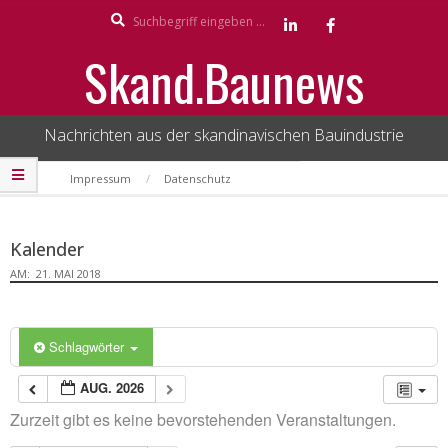
Search
Skip
to
Skand.Baunews
content
Nachrichten aus der skandinavischen Bauindustrie
Secondary
Impressum
Datenschutz
Navigation
Menu
Kalender
AM:
21. MAI 2018
Schlagwörter
AUG. 2026
Zurzeit gibt es keine bevorstehenden Veranstaltungen.