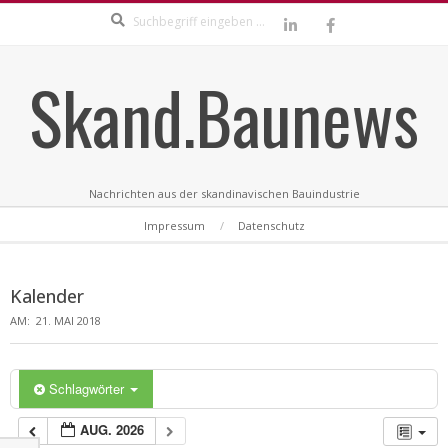
Search
Skip
to
content
Skand.Baunews
Nachrichten aus der skandinavischen Bauindustrie
Secondary
Impressum
Datenschutz
Navigation
Menu
Kalender
AM:
21. MAI 2018
Schlagwörter
AUG. 2026