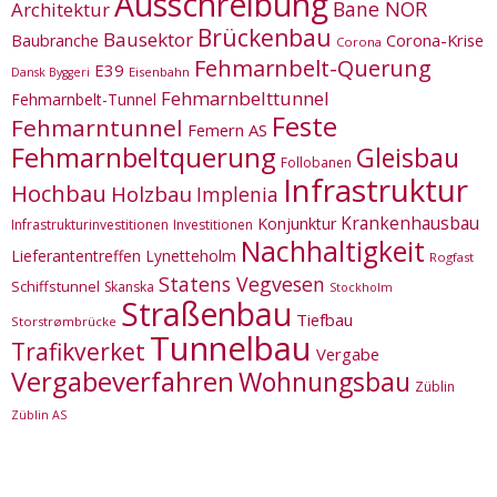
Ausschreibung
Bane NOR
Architektur
Brückenbau
Bausektor
Corona-Krise
Baubranche
Corona
Fehmarnbelt-Querung
E39
Eisenbahn
Dansk Byggeri
Fehmarnbelttunnel
Fehmarnbelt-Tunnel
Feste
Fehmarntunnel
Femern AS
Fehmarnbeltquerung
Gleisbau
Follobanen
Infrastruktur
Hochbau
Holzbau
Implenia
Krankenhausbau
Konjunktur
Infrastrukturinvestitionen
Investitionen
Nachhaltigkeit
Lieferantentreffen
Lynetteholm
Rogfast
Statens Vegvesen
Schiffstunnel
Skanska
Stockholm
Straßenbau
Tiefbau
Storstrømbrücke
Tunnelbau
Trafikverket
Vergabe
Vergabeverfahren
Wohnungsbau
Züblin
Züblin AS