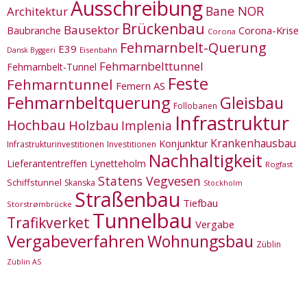
Ausschreibung
Bane NOR
Architektur
Brückenbau
Bausektor
Corona-Krise
Baubranche
Corona
Fehmarnbelt-Querung
E39
Eisenbahn
Dansk Byggeri
Fehmarnbelttunnel
Fehmarnbelt-Tunnel
Feste
Fehmarntunnel
Femern AS
Fehmarnbeltquerung
Gleisbau
Follobanen
Infrastruktur
Hochbau
Holzbau
Implenia
Krankenhausbau
Konjunktur
Infrastrukturinvestitionen
Investitionen
Nachhaltigkeit
Lieferantentreffen
Lynetteholm
Rogfast
Statens Vegvesen
Schiffstunnel
Skanska
Stockholm
Straßenbau
Tiefbau
Storstrømbrücke
Tunnelbau
Trafikverket
Vergabe
Vergabeverfahren
Wohnungsbau
Züblin
Züblin AS