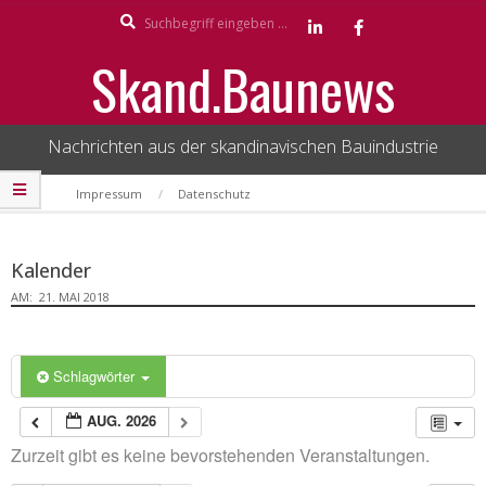
Search
Skip
to
Skand.Baunews
content
Nachrichten aus der skandinavischen Bauindustrie
Secondary
Impressum
Datenschutz
Navigation
Menu
Kalender
AM:
21. MAI 2018
Schlagwörter
AUG. 2026
Zurzeit gibt es keine bevorstehenden Veranstaltungen.