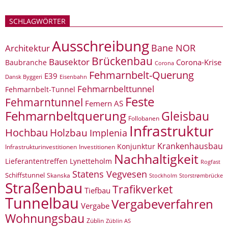
SCHLAGWÖRTER
Ausschreibung
Bane NOR
Architektur
Brückenbau
Bausektor
Corona-Krise
Baubranche
Corona
Fehmarnbelt-Querung
E39
Eisenbahn
Dansk Byggeri
Fehmarnbelttunnel
Fehmarnbelt-Tunnel
Feste
Fehmarntunnel
Femern AS
Fehmarnbeltquerung
Gleisbau
Follobanen
Infrastruktur
Hochbau
Holzbau
Implenia
Krankenhausbau
Konjunktur
Infrastrukturinvestitionen
Investitionen
Nachhaltigkeit
Lieferantentreffen
Lynetteholm
Rogfast
Statens Vegvesen
Schiffstunnel
Skanska
Storstrømbrücke
Stockholm
Straßenbau
Trafikverket
Tiefbau
Tunnelbau
Vergabeverfahren
Vergabe
Wohnungsbau
Züblin
Züblin AS