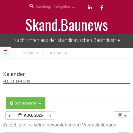
Search
Skip
to
Skand.Baunews
content
Nachrichten aus der skandinavischen Bauindustrie
Secondary
Impressum
Datenschutz
Navigation
Menu
Kalender
AM:
21. MAI 2018
Schlagwörter
AUG. 2026
Zurzeit gibt es keine bevorstehenden Veranstaltungen.