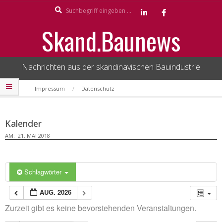
Search
Skip
to
Skand.Baunews
content
Nachrichten aus der skandinavischen Bauindustrie
Secondary
Impressum
Datenschutz
Navigation
Menu
Kalender
AM:
21. MAI 2018
Schlagwörter
AUG. 2026
Zurzeit gibt es keine bevorstehenden Veranstaltungen.