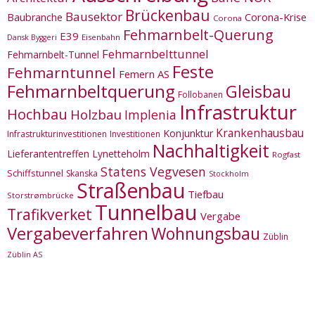
Brückenbau
Bausektor
Corona-Krise
Baubranche
Corona
Fehmarnbelt-Querung
E39
Eisenbahn
Dansk Byggeri
Fehmarnbelttunnel
Fehmarnbelt-Tunnel
Feste
Fehmarntunnel
Femern AS
Fehmarnbeltquerung
Gleisbau
Follobanen
Infrastruktur
Hochbau
Holzbau
Implenia
Krankenhausbau
Konjunktur
Infrastrukturinvestitionen
Investitionen
Nachhaltigkeit
Lieferantentreffen
Lynetteholm
Rogfast
Statens Vegvesen
Schiffstunnel
Skanska
Stockholm
Straßenbau
Tiefbau
Storstrømbrücke
Tunnelbau
Trafikverket
Vergabe
Vergabeverfahren
Wohnungsbau
Züblin
Züblin AS