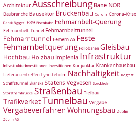
Ausschreibung
Bane NOR
Architektur
Brückenbau
Bausektor
Corona-Krise
Baubranche
Corona
Fehmarnbelt-Querung
E39
Eisenbahn
Dansk Byggeri
Fehmarnbelttunnel
Fehmarnbelt-Tunnel
Feste
Fehmarntunnel
Femern AS
Fehmarnbeltquerung
Gleisbau
Follobanen
Infrastruktur
Hochbau
Holzbau
Implenia
Krankenhausbau
Konjunktur
Infrastrukturinvestitionen
Investitionen
Nachhaltigkeit
Lieferantentreffen
Lynetteholm
Rogfast
Statens Vegvesen
Schiffstunnel
Skanska
Stockholm
Straßenbau
Tiefbau
Storstrømbrücke
Tunnelbau
Trafikverket
Vergabe
Vergabeverfahren
Wohnungsbau
Züblin
Züblin AS