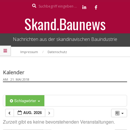
Search
Skip
to
Skand.Baunews
content
Nachrichten aus der skandinavischen Bauindustrie
Secondary
Impressum
Datenschutz
Navigation
Menu
Kalender
AM:
21. MAI 2018
Schlagwörter
AUG. 2026
Zurzeit gibt es keine bevorstehenden Veranstaltungen.