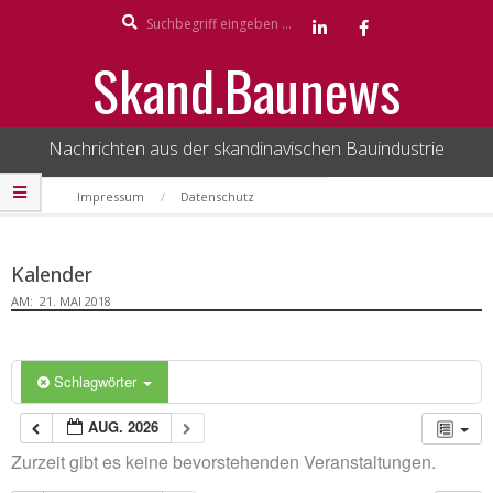
Search
Skip
to
Skand.Baunews
content
Nachrichten aus der skandinavischen Bauindustrie
Secondary
Impressum
Datenschutz
Navigation
Menu
Kalender
AM:
21. MAI 2018
Schlagwörter
AUG. 2026
Zurzeit gibt es keine bevorstehenden Veranstaltungen.