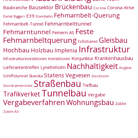
Brückenbau
Bausektor
Corona-Krise
Baubranche
Corona
Fehmarnbelt-Querung
E39
Eisenbahn
Dansk Byggeri
Fehmarnbelttunnel
Fehmarnbelt-Tunnel
Feste
Fehmarntunnel
Femern AS
Fehmarnbeltquerung
Gleisbau
Follobanen
Infrastruktur
Hochbau
Holzbau
Implenia
Krankenhausbau
Konjunktur
Infrastrukturinvestitionen
Investitionen
Nachhaltigkeit
Lieferantentreffen
Lynetteholm
Rogfast
Statens Vegvesen
Schiffstunnel
Skanska
Stockholm
Straßenbau
Tiefbau
Storstrømbrücke
Tunnelbau
Trafikverket
Vergabe
Vergabeverfahren
Wohnungsbau
Züblin
Züblin AS