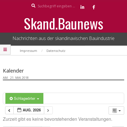
Search
Skip
to
Skand.Baunews
content
Nachrichten aus der skandinavischen Bauindustrie
Secondary
Impressum
Datenschutz
Navigation
Menu
Kalender
AM:
21. MAI 2018
Schlagwörter
AUG. 2026
Zurzeit gibt es keine bevorstehenden Veranstaltungen.