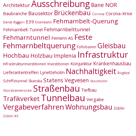
Ausschreibung
Bane NOR
Architektur
Brückenbau
Bausektor
Corona-Krise
Baubranche
Corona
Fehmarnbelt-Querung
E39
Eisenbahn
Dansk Byggeri
Fehmarnbelttunnel
Fehmarnbelt-Tunnel
Feste
Fehmarntunnel
Femern AS
Fehmarnbeltquerung
Gleisbau
Follobanen
Infrastruktur
Hochbau
Holzbau
Implenia
Krankenhausbau
Konjunktur
Infrastrukturinvestitionen
Investitionen
Nachhaltigkeit
Lieferantentreffen
Lynetteholm
Rogfast
Statens Vegvesen
Schiffstunnel
Skanska
Stockholm
Straßenbau
Tiefbau
Storstrømbrücke
Tunnelbau
Trafikverket
Vergabe
Vergabeverfahren
Wohnungsbau
Züblin
Züblin AS