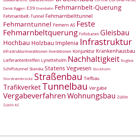
Fehmarnbelt-Querung
E39
Eisenbahn
Dansk Byggeri
Fehmarnbelttunnel
Fehmarnbelt-Tunnel
Feste
Fehmarntunnel
Femern AS
Fehmarnbeltquerung
Gleisbau
Follobanen
Infrastruktur
Hochbau
Holzbau
Implenia
Krankenhausbau
Konjunktur
Infrastrukturinvestitionen
Investitionen
Nachhaltigkeit
Lieferantentreffen
Lynetteholm
Rogfast
Statens Vegvesen
Schiffstunnel
Skanska
Stockholm
Straßenbau
Tiefbau
Storstrømbrücke
Tunnelbau
Trafikverket
Vergabe
Vergabeverfahren
Wohnungsbau
Züblin
Züblin AS