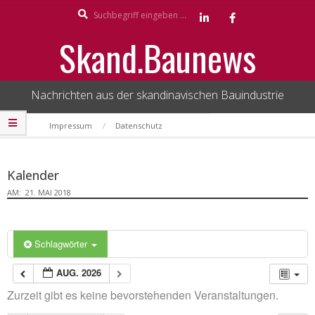
Search
Skip
to
Skand.Baunews
content
Nachrichten aus der skandinavischen Bauindustrie
Secondary
Impressum
Datenschutz
Navigation
Menu
Kalender
AM:
21. MAI 2018
Schlagwörter
AUG. 2026
Zurzeit gibt es keine bevorstehenden Veranstaltungen.