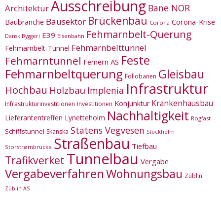
Ausschreibung
Bane NOR
Architektur
Brückenbau
Bausektor
Corona-Krise
Baubranche
Corona
Fehmarnbelt-Querung
E39
Eisenbahn
Dansk Byggeri
Fehmarnbelttunnel
Fehmarnbelt-Tunnel
Feste
Fehmarntunnel
Femern AS
Fehmarnbeltquerung
Gleisbau
Follobanen
Infrastruktur
Hochbau
Holzbau
Implenia
Krankenhausbau
Konjunktur
Infrastrukturinvestitionen
Investitionen
Nachhaltigkeit
Lieferantentreffen
Lynetteholm
Rogfast
Statens Vegvesen
Schiffstunnel
Skanska
Stockholm
Straßenbau
Tiefbau
Storstrømbrücke
Tunnelbau
Trafikverket
Vergabe
Vergabeverfahren
Wohnungsbau
Züblin
Züblin AS