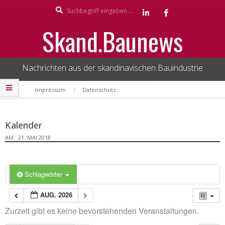
Search
Skip
to
Skand.Baunews
content
Nachrichten aus der skandinavischen Bauindustrie
Secondary
Impressum
Datenschutz
Navigation
Menu
Kalender
AM:
21. MAI 2018
Schlagwörter
AUG. 2026
Zurzeit gibt es keine bevorstehenden Veranstaltungen.