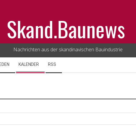
Skand.Baunews
Nachrichten aus der skandinavischen Bauindustrie
EDEN
KALENDER
RSS