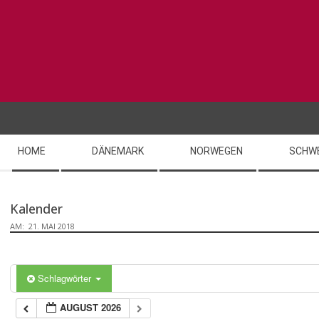
Skip
to
content
Secondary
HOME
DÄNEMARK
NORWEGEN
SCHW
Navigation
Menu
Kalender
AM:
21. MAI 2018
Schlagwörter
AUGUST 2026