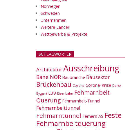
Norwegen
Schweden
Unternehmen
Weitere Länder
Wettbewerbe & Projekte
SCHLAGWÖRTER
Ausschreibung
Architektur
Bane NOR
Bausektor
Baubranche
Brückenbau
Corona-Krise
Corona
Dansk
Fehmarnbelt-
E39
Eisenbahn
Byggeri
Querung
Fehmarnbelt-Tunnel
Fehmarnbelttunnel
Feste
Fehmarntunnel
Femern AS
Fehmarnbeltquerung