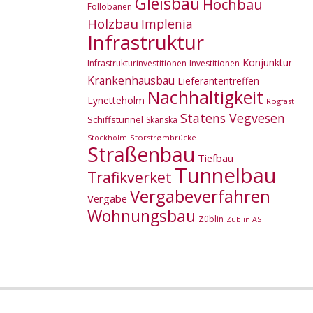
Gleisbau
Hochbau
Follobanen
Holzbau
Implenia
Infrastruktur
Konjunktur
Infrastrukturinvestitionen
Investitionen
Krankenhausbau
Lieferantentreffen
Nachhaltigkeit
Lynetteholm
Rogfast
Statens Vegvesen
Schiffstunnel
Skanska
Storstrømbrücke
Stockholm
Straßenbau
Tiefbau
Tunnelbau
Trafikverket
Vergabeverfahren
Vergabe
Wohnungsbau
Züblin
Züblin AS