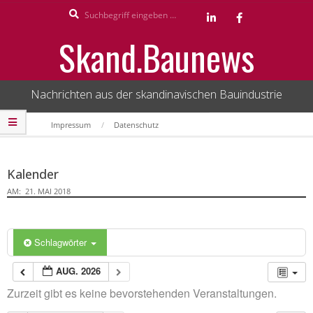
Search
Skip
to
Skand.Baunews
content
Nachrichten aus der skandinavischen Bauindustrie
Secondary
Impressum
Datenschutz
Navigation
Menu
Kalender
AM:
21. MAI 2018
Schlagwörter
AUG. 2026
Zurzeit gibt es keine bevorstehenden Veranstaltungen.