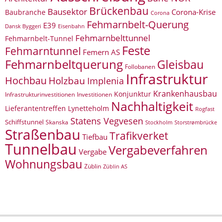
Brückenbau
Bausektor
Corona-Krise
Baubranche
Corona
Fehmarnbelt-Querung
E39
Eisenbahn
Dansk Byggeri
Fehmarnbelttunnel
Fehmarnbelt-Tunnel
Feste
Fehmarntunnel
Femern AS
Fehmarnbeltquerung
Gleisbau
Follobanen
Infrastruktur
Hochbau
Holzbau
Implenia
Krankenhausbau
Konjunktur
Infrastrukturinvestitionen
Investitionen
Nachhaltigkeit
Lieferantentreffen
Lynetteholm
Rogfast
Statens Vegvesen
Schiffstunnel
Skanska
Storstrømbrücke
Stockholm
Straßenbau
Trafikverket
Tiefbau
Tunnelbau
Vergabeverfahren
Vergabe
Wohnungsbau
Züblin
Züblin AS