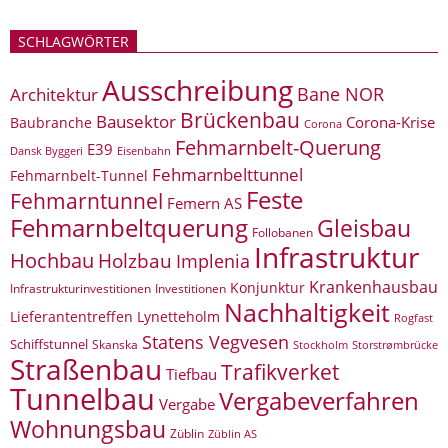
SCHLAGWÖRTER
Ausschreibung
Bane NOR
Architektur
Brückenbau
Bausektor
Corona-Krise
Baubranche
Corona
Fehmarnbelt-Querung
E39
Eisenbahn
Dansk Byggeri
Fehmarnbelttunnel
Fehmarnbelt-Tunnel
Feste
Fehmarntunnel
Femern AS
Fehmarnbeltquerung
Gleisbau
Follobanen
Infrastruktur
Hochbau
Holzbau
Implenia
Krankenhausbau
Konjunktur
Infrastrukturinvestitionen
Investitionen
Nachhaltigkeit
Lieferantentreffen
Lynetteholm
Rogfast
Statens Vegvesen
Schiffstunnel
Skanska
Storstrømbrücke
Stockholm
Straßenbau
Trafikverket
Tiefbau
Tunnelbau
Vergabeverfahren
Vergabe
Wohnungsbau
Züblin
Züblin AS