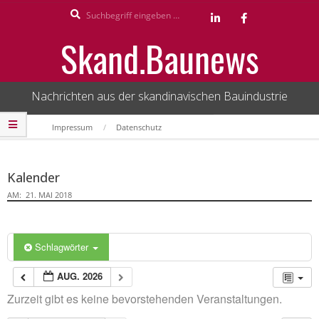
Search
Skip
to
Skand.Baunews
content
Nachrichten aus der skandinavischen Bauindustrie
Secondary
Impressum
Datenschutz
Navigation
Menu
Kalender
AM:
21. MAI 2018
Schlagwörter
AUG. 2026
Zurzeit gibt es keine bevorstehenden Veranstaltungen.