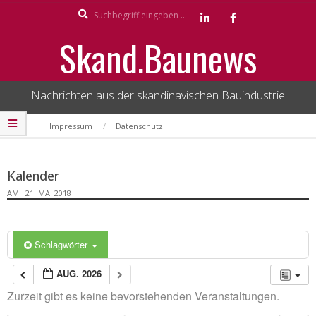
Search
Skip
to
Skand.Baunews
content
Nachrichten aus der skandinavischen Bauindustrie
Secondary
Impressum
Datenschutz
Navigation
Menu
Kalender
AM:
21. MAI 2018
Schlagwörter
AUG. 2026
Zurzeit gibt es keine bevorstehenden Veranstaltungen.