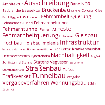
Ausschreibung
Bane NOR
Architektur
Brückenbau
Bausektor
Corona-Krise
Baubranche
Corona
Fehmarnbelt-Querung
E39
Eisenbahn
Dansk Byggeri
Fehmarnbelttunnel
Fehmarnbelt-Tunnel
Feste
Fehmarntunnel
Femern AS
Fehmarnbeltquerung
Gleisbau
Follobanen
Infrastruktur
Hochbau
Holzbau
Implenia
Krankenhausbau
Konjunktur
Infrastrukturinvestitionen
Investitionen
Nachhaltigkeit
Lieferantentreffen
Lynetteholm
Rogfast
Statens Vegvesen
Schiffstunnel
Skanska
Stockholm
Straßenbau
Tiefbau
Storstrømbrücke
Tunnelbau
Trafikverket
Vergabe
Vergabeverfahren
Wohnungsbau
Züblin
Züblin AS