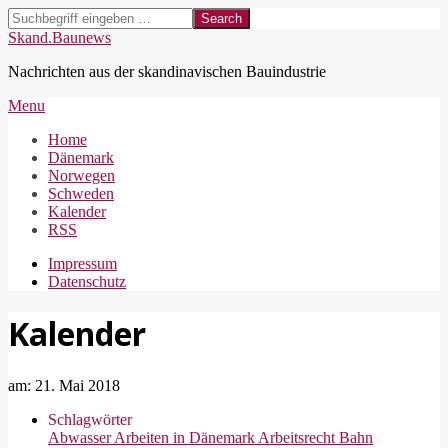
Skip
Search
to
Skand.Baunews
content
Nachrichten aus der skandinavischen Bauindustrie
Secondary
Menu
Navigation
Home
Menu
Dänemark
Norwegen
Schweden
Kalender
RSS
Impressum
Datenschutz
Kalender
am:
21. Mai 2018
Schlagwörter
Abwasser
Arbeiten in Dänemark
Arbeitsrecht
Bahn