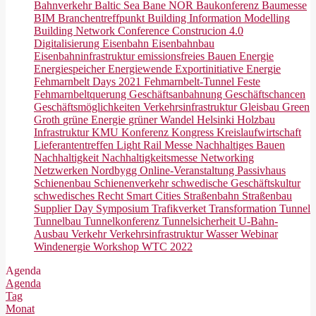
Bahnverkehr
Baltic Sea
Bane NOR
Baukonferenz
Baumesse
BIM
Branchentreffpunkt
Building Information Modelling
Building Network Conference
Construcion 4.0
Digitalisierung
Eisenbahn
Eisenbahnbau
Eisenbahninfrastruktur
emissionsfreies Bauen
Energie
Energiespeicher
Energiewende
Exportinitiative Energie
Fehmarnbelt Days 2021
Fehmarnbelt-Tunnel
Feste
Fehmarnbeltquerung
Geschäftsanbahnung
Geschäftschancen
Geschäftsmöglichkeiten Verkehrsinfrastruktur
Gleisbau
Green
Groth
grüne Energie
grüner Wandel
Helsinki
Holzbau
Infrastruktur
KMU
Konferenz
Kongress
Kreislaufwirtschaft
Lieferantentreffen
Light Rail
Messe
Nachhaltiges Bauen
Nachhaltigkeit
Nachhaltigkeitsmesse
Networking
Netzwerken
Nordbygg
Online-Veranstaltung
Passivhaus
Schienenbau
Schienenverkehr
schwedische Geschäftskultur
schwedisches Recht
Smart Cities
Straßenbahn
Straßenbau
Supplier Day
Symposium
Trafikverket
Transformation
Tunnel
Tunnelbau
Tunnelkonferenz
Tunnelsicherheit
U-Bahn-
Ausbau
Verkehr
Verkehrsinfrastruktur
Wasser
Webinar
Windenergie
Workshop
WTC 2022
Agenda
Agenda
Tag
Monat