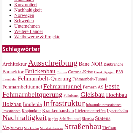
Kurz notiert
Nachhaltigkeit
Norwegen
Schweden
Unternehmen
Weitere Länder
Wettbewerbe & Projekte
Schlagwörter
Ausschreibung
Bane NOR
Architektur
Baubranche
Brückenbau
Bausektor
Corona-Krise
E39
Corona
Dansk Byggeri
Fehmarnbelt-Querung
Fehmarnbelt-Tunnel
Eisenbahn
Feste
Fehmarntunnel
Fehmarnbelttunnel
Femern AS
Fehmarnbeltquerung
Gleisbau
Hochbau
Follobanen
Infrastruktur
Holzbau
Implenia
Infrastrukturinvestitionen
Krankenhausbau
Konjunktur
Lieferantentreffen
Lynetteholm
Investitionen
Nachhaltigkeit
Statens
Schiffstunnel
Skanska
Rogfast
Straßenbau
Vegvesen
Tiefbau
Storstrømbrücke
Stockholm