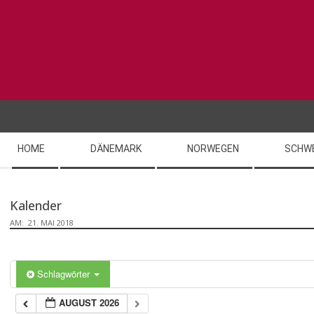
Skip
to
content
Secondary
HOME
DÄNEMARK
NORWEGEN
SCHW
Navigation
Menu
Kalender
AM:
21. MAI 2018
Schlagwörter
AUGUST 2026