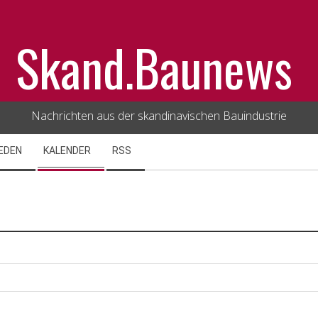
Skand.Baunews
Nachrichten aus der skandinavischen Bauindustrie
EDEN
KALENDER
RSS