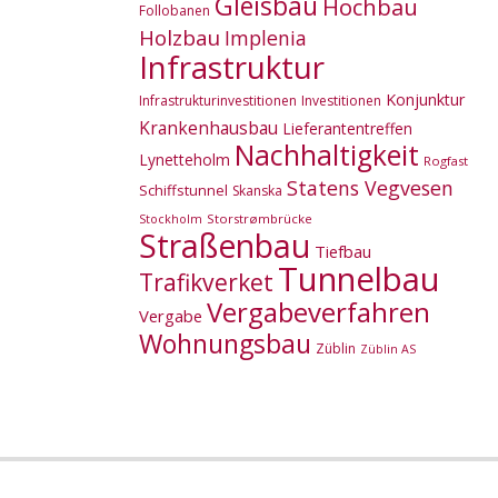
Gleisbau
Hochbau
Follobanen
Holzbau
Implenia
Infrastruktur
Konjunktur
Infrastrukturinvestitionen
Investitionen
Krankenhausbau
Lieferantentreffen
Nachhaltigkeit
Lynetteholm
Rogfast
Statens Vegvesen
Schiffstunnel
Skanska
Storstrømbrücke
Stockholm
Straßenbau
Tiefbau
Tunnelbau
Trafikverket
Vergabeverfahren
Vergabe
Wohnungsbau
Züblin
Züblin AS