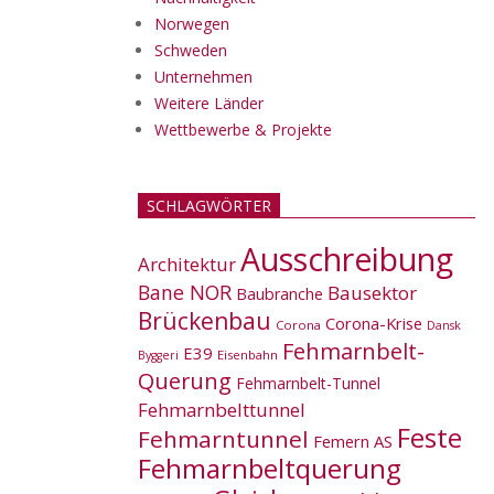
Norwegen
Schweden
Unternehmen
Weitere Länder
Wettbewerbe & Projekte
SCHLAGWÖRTER
Ausschreibung
Architektur
Bane NOR
Bausektor
Baubranche
Brückenbau
Corona-Krise
Corona
Dansk
Fehmarnbelt-
E39
Eisenbahn
Byggeri
Querung
Fehmarnbelt-Tunnel
Fehmarnbelttunnel
Feste
Fehmarntunnel
Femern AS
Fehmarnbeltquerung