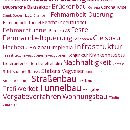
Brückenbau
Bausektor
Corona-Krise
Baubranche
Corona
Fehmarnbelt-Querung
E39
Eisenbahn
Dansk Byggeri
Fehmarnbelttunnel
Fehmarnbelt-Tunnel
Feste
Fehmarntunnel
Femern AS
Fehmarnbeltquerung
Gleisbau
Follobanen
Infrastruktur
Hochbau
Holzbau
Implenia
Krankenhausbau
Konjunktur
Infrastrukturinvestitionen
Investitionen
Nachhaltigkeit
Lieferantentreffen
Lynetteholm
Rogfast
Statens Vegvesen
Schiffstunnel
Skanska
Stockholm
Straßenbau
Tiefbau
Storstrømbrücke
Tunnelbau
Trafikverket
Vergabe
Vergabeverfahren
Wohnungsbau
Züblin
Züblin AS