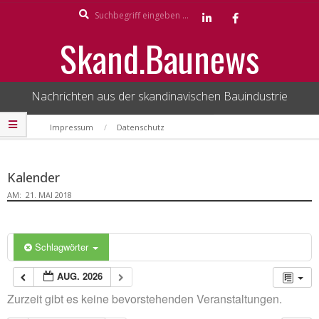
Search
Skip
to
Skand.Baunews
content
Nachrichten aus der skandinavischen Bauindustrie
Secondary
Impressum
Datenschutz
Navigation
Menu
Kalender
AM:
21. MAI 2018
Schlagwörter
AUG. 2026
Zurzeit gibt es keine bevorstehenden Veranstaltungen.