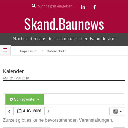
Search
Skip
to
Skand.Baunews
content
Nachrichten aus der skandinavischen Bauindustrie
Secondary
Impressum
Datenschutz
Navigation
Menu
Kalender
AM:
21. MAI 2018
Schlagwörter
AUG. 2026
Zurzeit gibt es keine bevorstehenden Veranstaltungen.