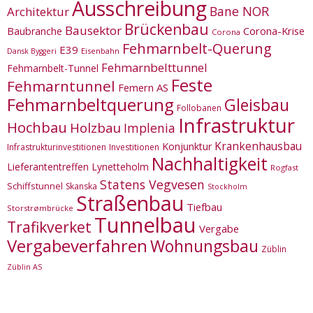
Ausschreibung
Bane NOR
Architektur
Brückenbau
Bausektor
Corona-Krise
Baubranche
Corona
Fehmarnbelt-Querung
E39
Eisenbahn
Dansk Byggeri
Fehmarnbelttunnel
Fehmarnbelt-Tunnel
Feste
Fehmarntunnel
Femern AS
Fehmarnbeltquerung
Gleisbau
Follobanen
Infrastruktur
Hochbau
Holzbau
Implenia
Krankenhausbau
Konjunktur
Infrastrukturinvestitionen
Investitionen
Nachhaltigkeit
Lieferantentreffen
Lynetteholm
Rogfast
Statens Vegvesen
Schiffstunnel
Skanska
Stockholm
Straßenbau
Tiefbau
Storstrømbrücke
Tunnelbau
Trafikverket
Vergabe
Vergabeverfahren
Wohnungsbau
Züblin
Züblin AS