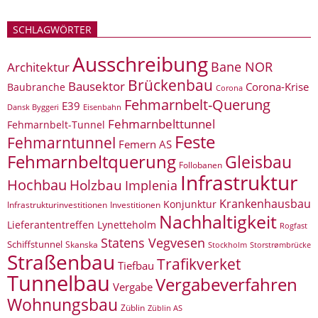
SCHLAGWÖRTER
Ausschreibung
Bane NOR
Architektur
Brückenbau
Bausektor
Corona-Krise
Baubranche
Corona
Fehmarnbelt-Querung
E39
Eisenbahn
Dansk Byggeri
Fehmarnbelttunnel
Fehmarnbelt-Tunnel
Feste
Fehmarntunnel
Femern AS
Fehmarnbeltquerung
Gleisbau
Follobanen
Infrastruktur
Hochbau
Holzbau
Implenia
Krankenhausbau
Konjunktur
Infrastrukturinvestitionen
Investitionen
Nachhaltigkeit
Lieferantentreffen
Lynetteholm
Rogfast
Statens Vegvesen
Schiffstunnel
Skanska
Storstrømbrücke
Stockholm
Straßenbau
Trafikverket
Tiefbau
Tunnelbau
Vergabeverfahren
Vergabe
Wohnungsbau
Züblin
Züblin AS