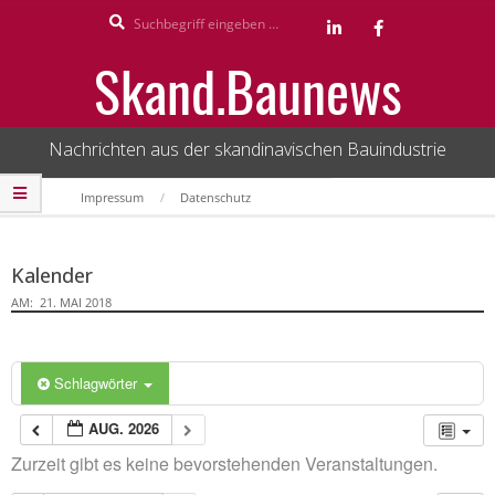
Search
Skip
to
Skand.Baunews
content
Nachrichten aus der skandinavischen Bauindustrie
Secondary
Impressum
Datenschutz
Navigation
Menu
Kalender
AM:
21. MAI 2018
Schlagwörter
AUG. 2026
Zurzeit gibt es keine bevorstehenden Veranstaltungen.