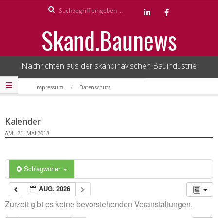
Search
Skip
to
Skand.Baunews
content
Nachrichten aus der skandinavischen Bauindustrie
Secondary
Impressum
Datenschutz
Navigation
Menu
Kalender
AM:
21. MAI 2018
Schlagwörter
AUG. 2026
Zurzeit gibt es keine bevorstehenden Veranstaltungen.