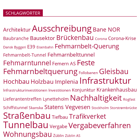
SCHLAGWÖRTER
Ausschreibung
Bane NOR
Architektur
Brückenbau
Bausektor
Corona-Krise
Baubranche
Corona
Fehmarnbelt-Querung
E39
Eisenbahn
Dansk Byggeri
Fehmarnbelttunnel
Fehmarnbelt-Tunnel
Feste
Fehmarntunnel
Femern AS
Fehmarnbeltquerung
Gleisbau
Follobanen
Infrastruktur
Hochbau
Holzbau
Implenia
Krankenhausbau
Konjunktur
Infrastrukturinvestitionen
Investitionen
Nachhaltigkeit
Lieferantentreffen
Lynetteholm
Rogfast
Statens Vegvesen
Schiffstunnel
Skanska
Storstrømbrücke
Stockholm
Straßenbau
Trafikverket
Tiefbau
Tunnelbau
Vergabeverfahren
Vergabe
Wohnungsbau
Züblin
Züblin AS