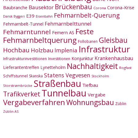
Brückenbau
Bausektor
Corona-Krise
Baubranche
Corona
Fehmarnbelt-Querung
E39
Eisenbahn
Dansk Byggeri
Fehmarnbelttunnel
Fehmarnbelt-Tunnel
Feste
Fehmarntunnel
Femern AS
Fehmarnbeltquerung
Gleisbau
Follobanen
Infrastruktur
Hochbau
Holzbau
Implenia
Krankenhausbau
Konjunktur
Infrastrukturinvestitionen
Investitionen
Nachhaltigkeit
Lieferantentreffen
Lynetteholm
Rogfast
Statens Vegvesen
Schiffstunnel
Skanska
Stockholm
Straßenbau
Tiefbau
Storstrømbrücke
Tunnelbau
Trafikverket
Vergabe
Vergabeverfahren
Wohnungsbau
Züblin
Züblin AS