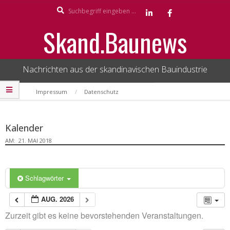
Search
Skip
to
Skand.Baunews
content
Nachrichten aus der skandinavischen Bauindustrie
Secondary
Impressum
Datenschutz
Navigation
Menu
Kalender
AM:
21. MAI 2018
Schlagwörter
AUG. 2026
Zurzeit gibt es keine bevorstehenden Veranstaltungen.