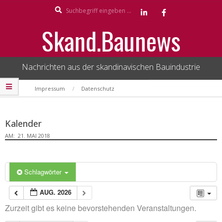
Search
Skip
to
Skand.Baunews
content
Nachrichten aus der skandinavischen Bauindustrie
Secondary
Impressum
Datenschutz
Navigation
Menu
Kalender
AM:
21. MAI 2018
Schlagwörter
AUG. 2026
Zurzeit gibt es keine bevorstehenden Veranstaltungen.