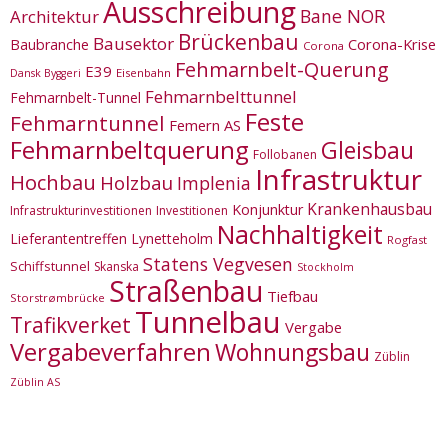
Ausschreibung
Bane NOR
Architektur
Brückenbau
Bausektor
Corona-Krise
Baubranche
Corona
Fehmarnbelt-Querung
E39
Eisenbahn
Dansk Byggeri
Fehmarnbelttunnel
Fehmarnbelt-Tunnel
Feste
Fehmarntunnel
Femern AS
Fehmarnbeltquerung
Gleisbau
Follobanen
Infrastruktur
Hochbau
Holzbau
Implenia
Krankenhausbau
Konjunktur
Infrastrukturinvestitionen
Investitionen
Nachhaltigkeit
Lieferantentreffen
Lynetteholm
Rogfast
Statens Vegvesen
Schiffstunnel
Skanska
Stockholm
Straßenbau
Tiefbau
Storstrømbrücke
Tunnelbau
Trafikverket
Vergabe
Vergabeverfahren
Wohnungsbau
Züblin
Züblin AS