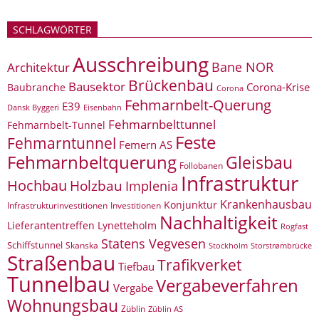
SCHLAGWÖRTER
Ausschreibung
Bane NOR
Architektur
Brückenbau
Bausektor
Corona-Krise
Baubranche
Corona
Fehmarnbelt-Querung
E39
Eisenbahn
Dansk Byggeri
Fehmarnbelttunnel
Fehmarnbelt-Tunnel
Feste
Fehmarntunnel
Femern AS
Fehmarnbeltquerung
Gleisbau
Follobanen
Infrastruktur
Hochbau
Holzbau
Implenia
Krankenhausbau
Konjunktur
Infrastrukturinvestitionen
Investitionen
Nachhaltigkeit
Lieferantentreffen
Lynetteholm
Rogfast
Statens Vegvesen
Schiffstunnel
Skanska
Storstrømbrücke
Stockholm
Straßenbau
Trafikverket
Tiefbau
Tunnelbau
Vergabeverfahren
Vergabe
Wohnungsbau
Züblin
Züblin AS