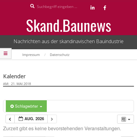
Search
Skip
to
Skand.Baunews
content
Nachrichten aus der skandinavischen Bauindustrie
Secondary
Impressum
Datenschutz
Navigation
Menu
Kalender
AM:
21. MAI 2018
Schlagwörter
AUG. 2026
Zurzeit gibt es keine bevorstehenden Veranstaltungen.