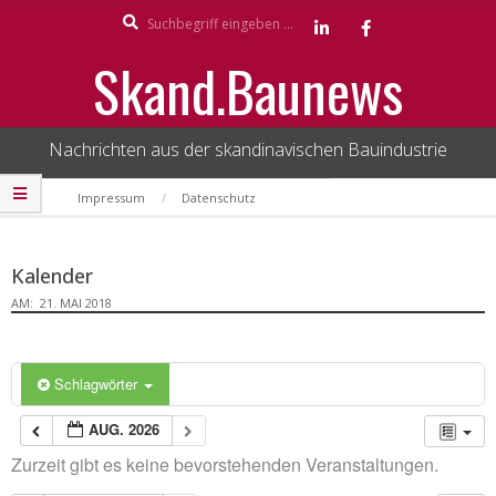
Search
Skip
to
Skand.Baunews
content
Nachrichten aus der skandinavischen Bauindustrie
Secondary
Impressum
Datenschutz
Navigation
Menu
Kalender
AM:
21. MAI 2018
Schlagwörter
AUG. 2026
Zurzeit gibt es keine bevorstehenden Veranstaltungen.