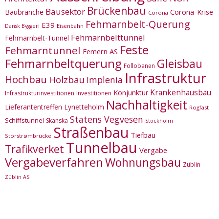
Brückenbau
Bausektor
Corona-Krise
Baubranche
Corona
Fehmarnbelt-Querung
E39
Eisenbahn
Dansk Byggeri
Fehmarnbelttunnel
Fehmarnbelt-Tunnel
Feste
Fehmarntunnel
Femern AS
Fehmarnbeltquerung
Gleisbau
Follobanen
Infrastruktur
Hochbau
Holzbau
Implenia
Krankenhausbau
Konjunktur
Infrastrukturinvestitionen
Investitionen
Nachhaltigkeit
Lieferantentreffen
Lynetteholm
Rogfast
Statens Vegvesen
Schiffstunnel
Skanska
Stockholm
Straßenbau
Tiefbau
Storstrømbrücke
Tunnelbau
Trafikverket
Vergabe
Vergabeverfahren
Wohnungsbau
Züblin
Züblin AS