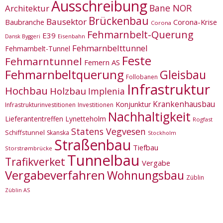
Ausschreibung
Bane NOR
Architektur
Brückenbau
Bausektor
Corona-Krise
Baubranche
Corona
Fehmarnbelt-Querung
E39
Eisenbahn
Dansk Byggeri
Fehmarnbelttunnel
Fehmarnbelt-Tunnel
Feste
Fehmarntunnel
Femern AS
Fehmarnbeltquerung
Gleisbau
Follobanen
Infrastruktur
Hochbau
Holzbau
Implenia
Krankenhausbau
Konjunktur
Infrastrukturinvestitionen
Investitionen
Nachhaltigkeit
Lieferantentreffen
Lynetteholm
Rogfast
Statens Vegvesen
Schiffstunnel
Skanska
Stockholm
Straßenbau
Tiefbau
Storstrømbrücke
Tunnelbau
Trafikverket
Vergabe
Vergabeverfahren
Wohnungsbau
Züblin
Züblin AS