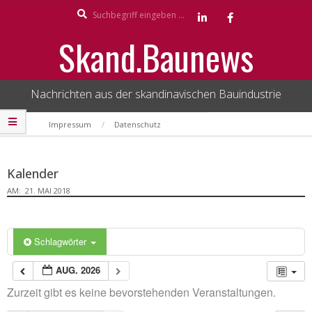
Search
Skip
to
Skand.Baunews
content
Nachrichten aus der skandinavischen Bauindustrie
Secondary
Impressum
Datenschutz
Navigation
Menu
Kalender
AM:
21. MAI 2018
Schlagwörter
AUG. 2026
Zurzeit gibt es keine bevorstehenden Veranstaltungen.