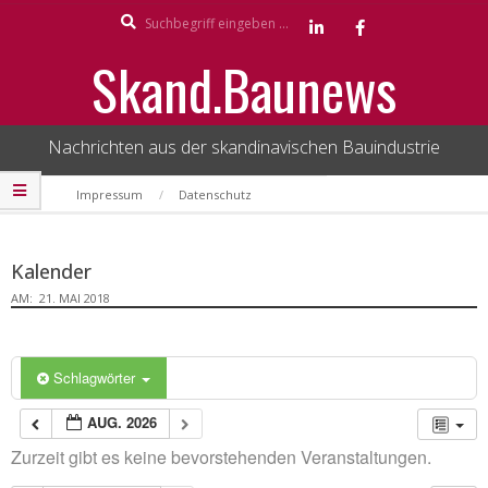
Search
Skip
to
Skand.Baunews
content
Nachrichten aus der skandinavischen Bauindustrie
Secondary
Impressum
Datenschutz
Navigation
Menu
Kalender
AM:
21. MAI 2018
Schlagwörter
AUG. 2026
Zurzeit gibt es keine bevorstehenden Veranstaltungen.