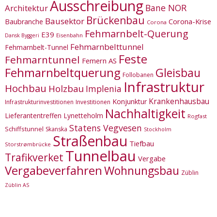
Ausschreibung
Bane NOR
Architektur
Brückenbau
Bausektor
Corona-Krise
Baubranche
Corona
Fehmarnbelt-Querung
E39
Eisenbahn
Dansk Byggeri
Fehmarnbelttunnel
Fehmarnbelt-Tunnel
Feste
Fehmarntunnel
Femern AS
Fehmarnbeltquerung
Gleisbau
Follobanen
Infrastruktur
Hochbau
Holzbau
Implenia
Krankenhausbau
Konjunktur
Infrastrukturinvestitionen
Investitionen
Nachhaltigkeit
Lieferantentreffen
Lynetteholm
Rogfast
Statens Vegvesen
Schiffstunnel
Skanska
Stockholm
Straßenbau
Tiefbau
Storstrømbrücke
Tunnelbau
Trafikverket
Vergabe
Vergabeverfahren
Wohnungsbau
Züblin
Züblin AS