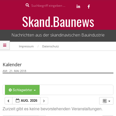
Search
Skip
to
Skand.Baunews
content
Nachrichten aus der skandinavischen Bauindustrie
Secondary
Impressum
Datenschutz
Navigation
Menu
Kalender
AM:
21. MAI 2018
Schlagwörter
AUG. 2026
Zurzeit gibt es keine bevorstehenden Veranstaltungen.