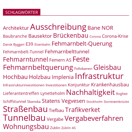
SCHLAGWÖRTER
Ausschreibung
Bane NOR
Architektur
Brückenbau
Bausektor
Corona-Krise
Baubranche
Corona
Fehmarnbelt-Querung
E39
Eisenbahn
Dansk Byggeri
Fehmarnbelttunnel
Fehmarnbelt-Tunnel
Feste
Fehmarntunnel
Femern AS
Fehmarnbeltquerung
Gleisbau
Follobanen
Infrastruktur
Hochbau
Holzbau
Implenia
Krankenhausbau
Konjunktur
Infrastrukturinvestitionen
Investitionen
Nachhaltigkeit
Lieferantentreffen
Lynetteholm
Rogfast
Statens Vegvesen
Schiffstunnel
Skanska
Storstrømbrücke
Stockholm
Straßenbau
Trafikverket
Tiefbau
Tunnelbau
Vergabeverfahren
Vergabe
Wohnungsbau
Züblin
Züblin AS