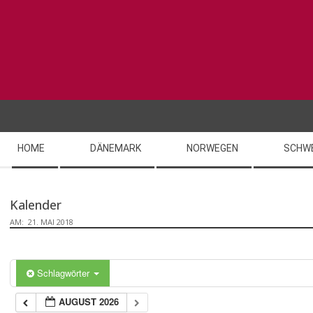
Skip
to
content
Secondary
HOME
DÄNEMARK
NORWEGEN
SCHW
Navigation
Menu
Kalender
AM:
21. MAI 2018
Schlagwörter
AUGUST 2026