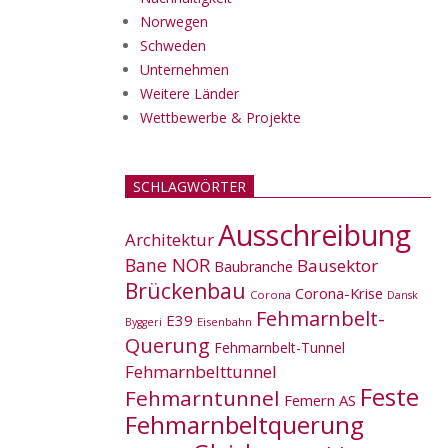
Norwegen
Schweden
Unternehmen
Weitere Länder
Wettbewerbe & Projekte
SCHLAGWÖRTER
Ausschreibung
Architektur
Bane NOR
Bausektor
Baubranche
Brückenbau
Corona-Krise
Corona
Dansk
Fehmarnbelt-
E39
Eisenbahn
Byggeri
Querung
Fehmarnbelt-Tunnel
Fehmarnbelttunnel
Feste
Fehmarntunnel
Femern AS
Fehmarnbeltquerung