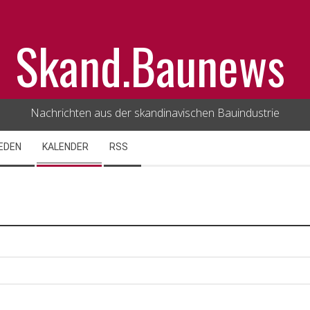
Skand.Baunews
Nachrichten aus der skandinavischen Bauindustrie
EDEN
KALENDER
RSS