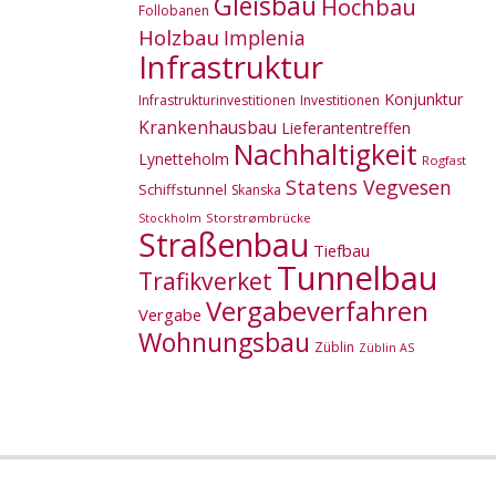
Gleisbau
Hochbau
Follobanen
Holzbau
Implenia
Infrastruktur
Konjunktur
Infrastrukturinvestitionen
Investitionen
Krankenhausbau
Lieferantentreffen
Nachhaltigkeit
Lynetteholm
Rogfast
Statens Vegvesen
Schiffstunnel
Skanska
Storstrømbrücke
Stockholm
Straßenbau
Tiefbau
Tunnelbau
Trafikverket
Vergabeverfahren
Vergabe
Wohnungsbau
Züblin
Züblin AS